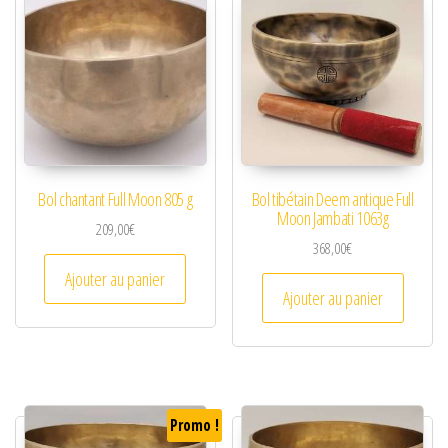
Bol chantant Full Moon 805 g
Bol tibétain Deem antique Full
Moon Jambati 1063g
209,00
€
368,00
€
Ajouter au panier
Ajouter au panier
Promo !